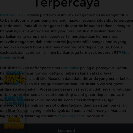
Terpercaya
INDOSPORT99
adalah platform resmi link slot gacor hari ini dengan fitur
terbaru slot online gampang menang maxwin sebagai situs slot terpercaya
di Indonesia. Pada situs slot gacor Indosport99 ini sudah terkenal dengan
banyak nya jenis jenis game slot yang bisa untuk di mainkan dengan
perkalian yang gampang di dapat serta mendapatkan kemenangan
maxwin dengan mudah. Indosport99 juga memiliki banyak bonus yang
disediakan seperti bonus slot new member, slot deposit pulsa, bonus
cashback dan yang lain lain nya bahkan juga termasuk bocoran RTP
Slot
Gacor
Hari Ini.
Untuk melakkan daftar pada situs
slot online
paling di percaya ini, kamu
hanya perlu mncari tombol daftar di sebelah kanan atas di layar
handphone mu lalu di klik. Masukan data data diri anda yang benar ketika
mendaftar, silakan di tunggu beberapa saat untuk akun vip slot gacor
anda siap di gunakan. Proses pembayaran sangat mudah sekali di lakukan
untuk itu telah di sediakan slot deposit qris, slot gacor deposit pulsa, e-
wallet serta bank lokal di Indonesia. Pada situs Indosport99 juga
menyediakan banyak game slot online terbaru dengan sistem perkalian
dan fitur free spin yang lebih banyak dari pada versi lama nya. Mau apa
lagi? Gabung sekarang bersama
situs slot gacor
Indosport99.
Licensed